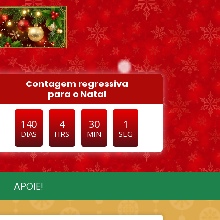
Contagem regressiva
para o Natal
140
4
29
58
DIAS
HRS
MIN
SEG
APOIE!