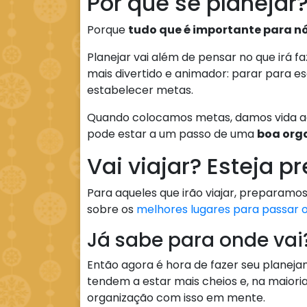
Por que se planejar
Porque
tudo que é importante para n
Planejar vai além de pensar no que irá fa
mais divertido e animador: parar para 
estabelecer metas.
Quando colocamos metas, damos vida ao q
pode estar a um passo de uma
boa org
Vai viajar? Esteja p
Para aqueles que irão viajar, preparamos
sobre os
melhores lugares para passar o
Já sabe para onde va
Então agora é hora de fazer seu planeja
tendem a estar mais cheios e, na maioria
organização com isso em mente.