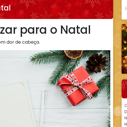
tal
ar para o Natal
sem dor de cabeça.
C
D
N
N