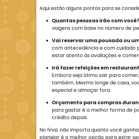
Aqui estão alguns pontos para se conside
Quantas pessoas irão com você
viagens com base no número de pe
Vai reservar uma pousada ou um
com antecedência e com cuidado p
estar atento às avaliações e coment
Irá fazer refeições em restaura
Embora seja ótimo sair para comer,
também. Mesmo longe de casa, voc
especial e almoçar fora.
Orçamento para compras duran
para gastar é a melhor forma de 
crédito depois.
No final, não importa quanto você ganha
planejar é a melhor opção para estar s