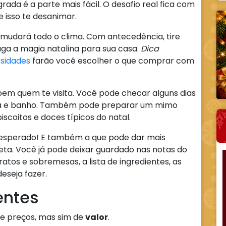
grada é a parte mais fácil. O desafio real fica com
e isso te desanimar.
 mudará todo o clima. Com antecedência, tire
aga a magia natalina para sua casa.
Dica
osidades
farão você escolher o que comprar com
 bem quem te visita. Você pode checar alguns dias
ma e banho. Também pode preparar um mimo
coitos e doces típicos do natal.
sperado! E também a que pode dar mais
ta. Você já pode deixar guardado nas notas do
tos e sobremesas, a lista de ingredientes, as
eseja fazer.
entes
de preços, mas sim de
valor
.