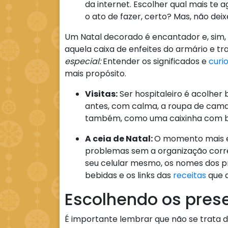
da internet. Escolher qual mais te a
o ato de fazer, certo? Mas, não deix
Um Natal decorado é encantador e, sim,
aquela caixa de enfeites do armário e tr
especial:
Entender os significados e
curi
mais propósito.
Visitas:
Ser hospitaleiro é acolher
antes, com calma, a roupa de ca
também, como uma caixinha com bis
A ceia de Natal:
O momento mais e
problemas sem a organização corre
seu celular mesmo, os nomes dos pra
bebidas e os links das
receitas
que d
Escolhendo os pres
É importante lembrar que não se trata 