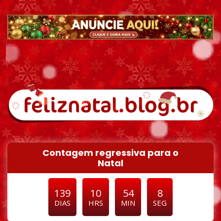
Pular para o conteúdo
Contagem regressiva para o
Natal
139
10
54
6
DIAS
HRS
MIN
SEG