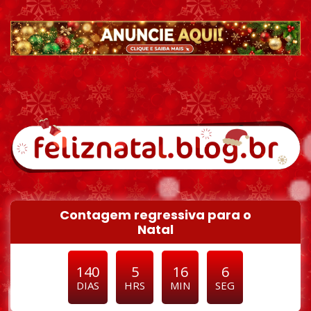
Pular para o conteúdo
Contagem regressiva para o
Natal
140
5
16
5
DIAS
HRS
MIN
SEG