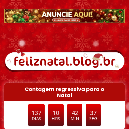
Pular para o conteúdo
Contagem regressiva para o
Natal
137
10
42
36
DIAS
HRS
MIN
SEG