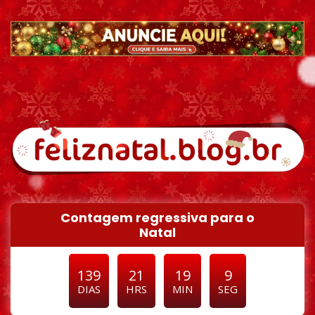
Pular para o conteúdo
Contagem regressiva para o
Natal
139
21
19
8
DIAS
HRS
MIN
SEG