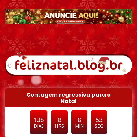
Pular para o conteúdo
Contagem regressiva para o
Natal
138
8
8
51
DIAS
HRS
MIN
SEG