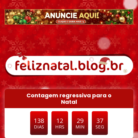
Pular para o conteúdo
Contagem regressiva para o
Natal
138
12
29
36
DIAS
HRS
MIN
SEG