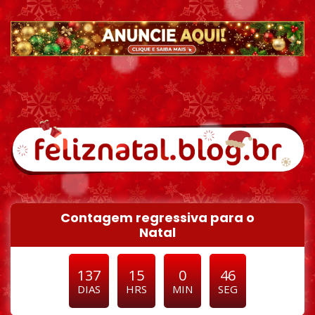
Pular para o conteúdo
Contagem regressiva para o
Natal
137
15
0
44
DIAS
HRS
MIN
SEG