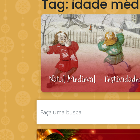
Tag:
idade méd
Natal Medieval – Festividade