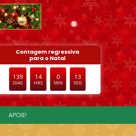
Contagem regressiva
para o Natal
139
14
0
9
DIAS
HRS
MIN
SEG
APOIE!