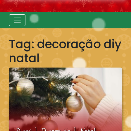
Tag:
decoração diy
natal