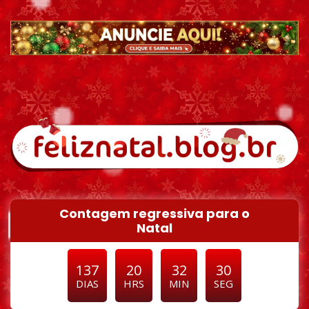
Pular para o conteúdo
Contagem regressiva para o
Natal
137
20
32
29
DIAS
HRS
MIN
SEG