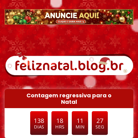
Pular para o conteúdo
Contagem regressiva para o
Natal
138
18
11
25
DIAS
HRS
MIN
SEG