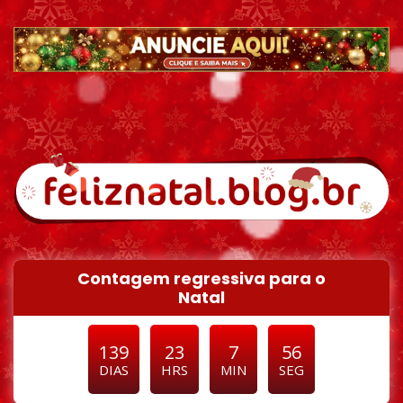
Pular para o conteúdo
Contagem regressiva para o
Natal
139
23
7
55
DIAS
HRS
MIN
SEG