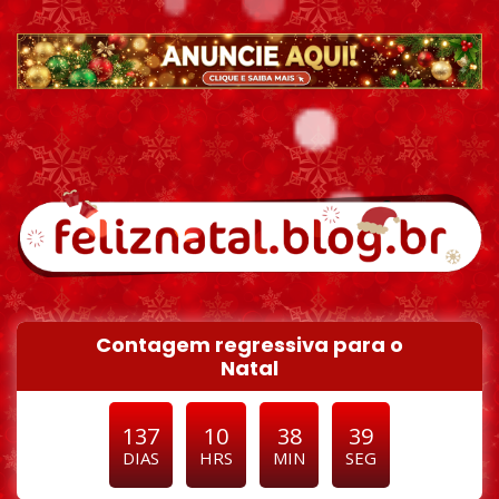
Pular para o conteúdo
Contagem regressiva para o
Natal
137
10
38
38
DIAS
HRS
MIN
SEG