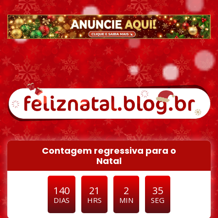
Pular para o conteúdo
Contagem regressiva para o
Natal
140
21
2
34
DIAS
HRS
MIN
SEG