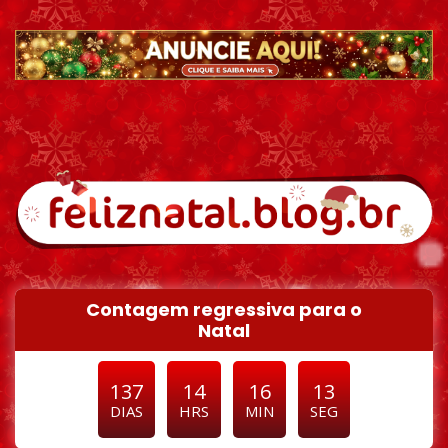
Pular para o conteúdo
Contagem regressiva para o
Natal
137
14
16
12
DIAS
HRS
MIN
SEG