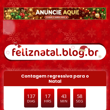
Pular para o conteúdo
Contagem regressiva para o
Natal
137
17
43
56
DIAS
HRS
MIN
SEG