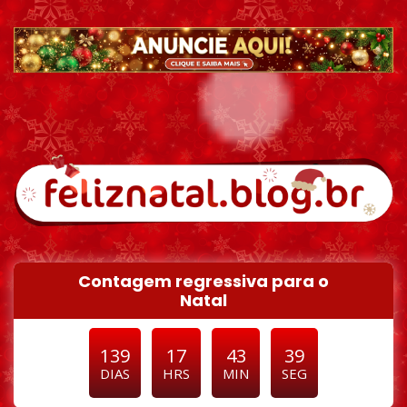
Pular para o conteúdo
Contagem regressiva para o
Natal
139
17
43
37
DIAS
HRS
MIN
SEG